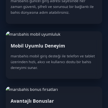
marsbahis güncel giriş adresi sayesinde her
zaman güvenli, şifreli ve sorunsuz bir bağlantı ile
bahis dünyasına adım atabilirsiniz.
Mobil Uyumlu Deneyim
marsbahis mobil giriş desteği ile telefon ve tablet
üzerinden hızlı, akıcı ve kullanıcı dostu bir bahis
deneyimi sunar.
Avantajlı Bonuslar