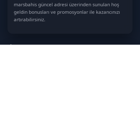
marsbahis güncel adresi üzerinden sunulan hoş
geldin bonusları ve promosyonlar ile kazancınızı
artırabilirsiniz.
Canlı Bahis Seçenekleri
Canlı bahis altyapısı ile marsbahis giriş adresi
üzerinden anlık oranlar ve yüksek heyecan bir
arada.
Casino ve Slot Oyunları